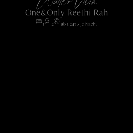
Water Villa
One&Only Reethi Rah
1
2
ab 1.247,- je Nacht